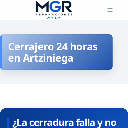
Saltar
al
contenido
Cerrajero 24 horas
en Artziniega
¿La cerradura falla y no