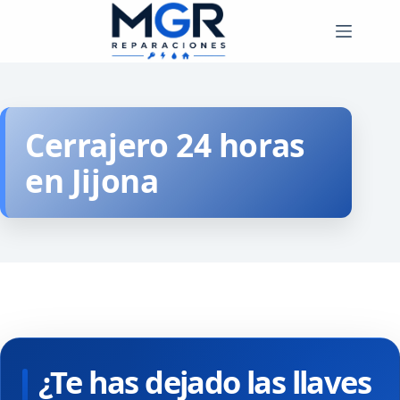
Saltar
al
contenido
Cerrajero 24 horas
en Jijona
¿Te has dejado las llaves