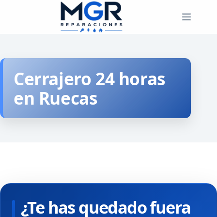
Saltar
al
contenido
Cerrajero 24 horas
en Ruecas
¿Te has quedado fuera