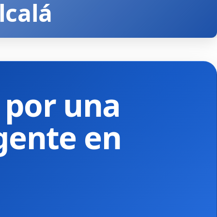
lcalá
 por una
rgente en