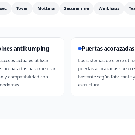
isec
Tover
Mottura
Securemme
Winkhaus
Te
ines antibumping
Puertas acorazadas
ccesos actuales utilizan
Los sistemas de cierre utili
 preparados para mejorar
puertas acorazadas suelen 
ón y compatibilidad con
bastante según fabricante 
modernas.
estructura.