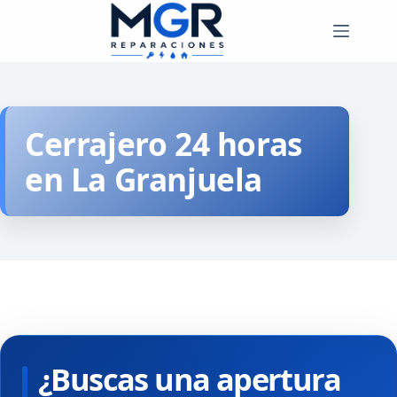
Saltar
al
contenido
Cerrajero 24 horas
en La Granjuela
¿Buscas una apertura