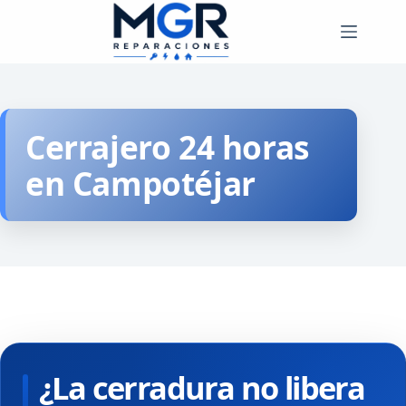
Saltar
al
contenido
Cerrajero 24 horas
en Campotéjar
¿La cerradura no libera