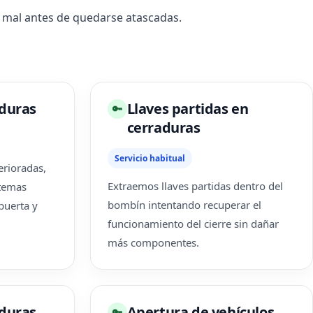
 mal antes de quedarse atascadas.
duras
Llaves partidas en
🔑
cerraduras
Servicio habitual
erioradas,
Extraemos llaves partidas dentro del
stemas
bombín intentando recuperar el
puerta y
funcionamiento del cierre sin dañar
más componentes.
duras
Apertura de vehículos
🔑