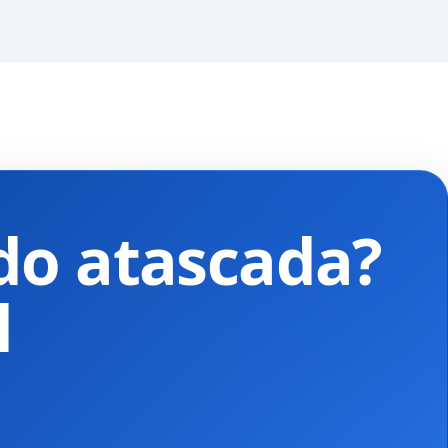
do atascada?
l