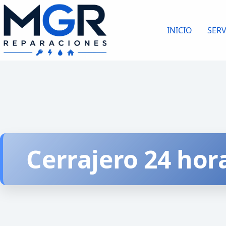
Saltar
al
INICIO
SERV
contenido
Cerrajero 24 hor