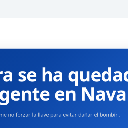
ra se ha queda
rgente en Nava
ne no forzar la llave para evitar dañar el bombín.