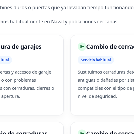
mbines duros o puertas que ya llevaban tiempo funcionando
emos habitualmente en Naval y poblaciones cercanas.
ura de garajes
Cambio de cerra
🔑
itual
Servicio habitual
rtas y accesos de garaje
Sustituimos cerraduras det
 o con problemas
antiguas o dañadas por si
s con cerraduras, cierres o
compatibles con el tipo de 
 apertura.
nivel de seguridad.
o de cerraduras
Cambio de cerra
🔑