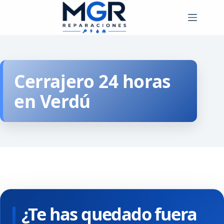
Saltar
al
contenido
Cerrajero 24 horas
en Verdú
¿Te has quedado fuera