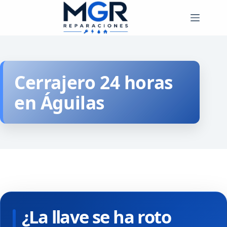
Saltar
al
contenido
Cerrajero 24 horas
en Águilas
¿La llave se ha roto