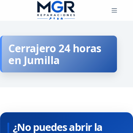
Saltar
al
contenido
Cerrajero 24 horas
en Jumilla
¿No puedes abrir la