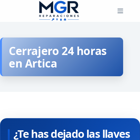
Saltar
al
contenido
Cerrajero 24 horas
en Artica
¿Te has dejado las llaves