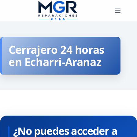
Saltar
al
contenido
Cerrajero 24 horas
en Echarri-Aranaz
¿No puedes acceder a