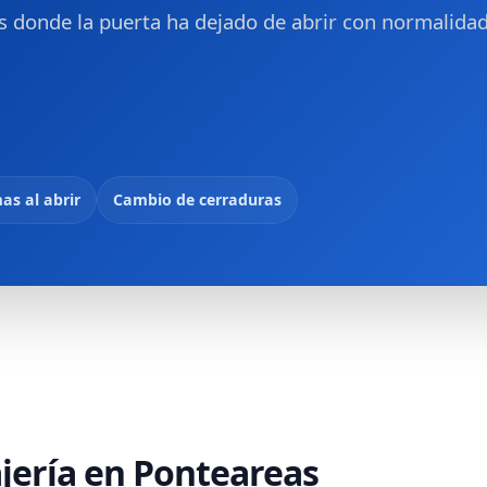
es donde la puerta ha dejado de abrir con normalidad
as al abrir
Cambio de cerraduras
ajería en Ponteareas