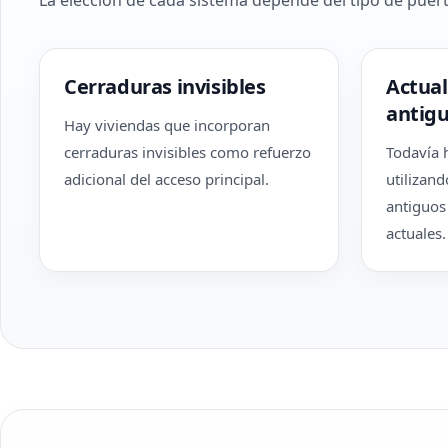
La elección de cada sistema depende del tipo de puerta
Cerraduras invisibles
Actual
antig
Hay viviendas que incorporan
cerraduras invisibles como refuerzo
Todavía 
adicional del acceso principal.
utilizan
antiguos
actuales.