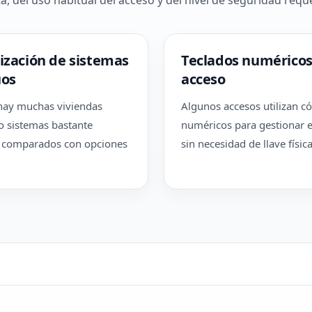
, del uso habitual del acceso y del nivel de seguridad requ
ización de sistemas
Teclados numéricos
uos
acceso
hay muchas viviendas
Algunos accesos utilizan c
do sistemas bastante
numéricos para gestionar 
 comparados con opciones
sin necesidad de llave física