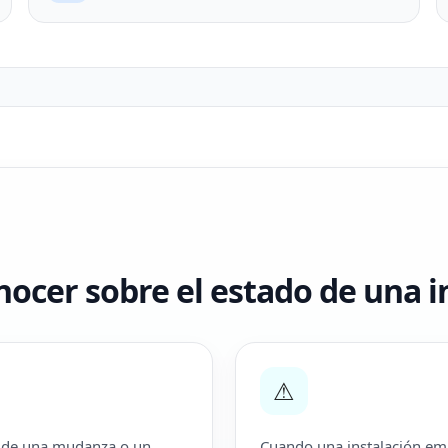
ocer sobre el estado de una in
⚠
 de una mudanza o un
Cuando una instalación em