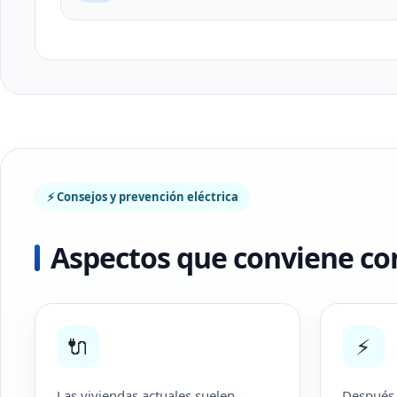
⚡ Consejos y prevención eléctrica
Aspectos que conviene con
🔌
⚡
Las viviendas actuales suelen
Después