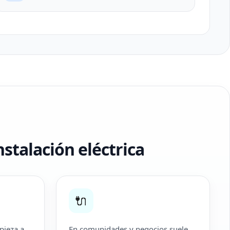
stalación eléctrica
🔌
pieza a
En comunidades y negocios suele