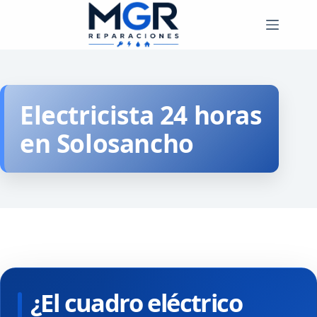
Saltar
al
contenido
Electricista 24 horas
en Solosancho
¿El cuadro eléctrico