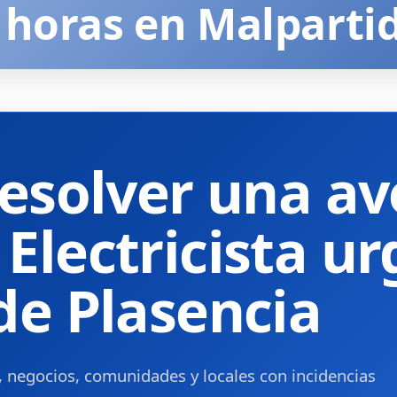
4 horas en Malparti
esolver una ave
Electricista ur
de Plasencia
, negocios, comunidades y locales con incidencias