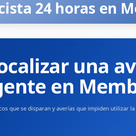
icista 24 horas en 
ocalizar una av
rgente en Memb
os que se disparan y averías que impiden utilizar la