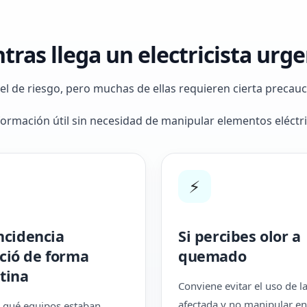
ras llega un electricista urg
vel de riesgo, pero muchas de ellas requieren cierta preca
rmación útil sin necesidad de manipular elementos eléctri
⚡
incidencia
Si percibes olor a
ció de forma
quemado
tina
Conviene evitar el uso de l
afectada y no manipular en
 qué equipos estaban