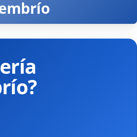
Membrío
ería
río?