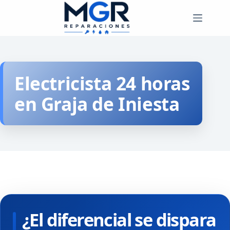
Saltar
al
contenido
Electricista 24 horas
en Graja de Iniesta
¿El diferencial se dispara