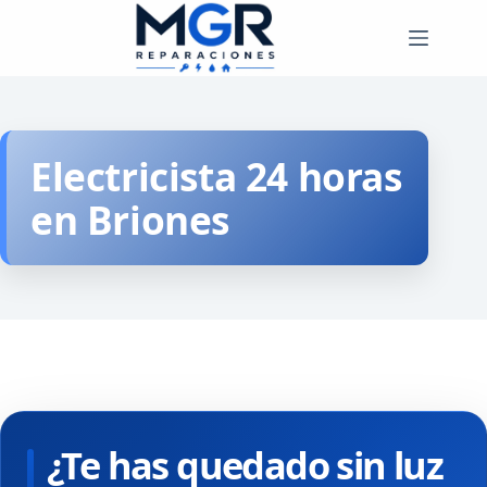
Saltar
al
contenido
Electricista 24 horas
en Briones
¿Te has quedado sin luz