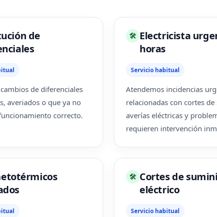
tución de
Electricista urge
🛠
enciales
horas
itual
Servicio habitual
cambios de diferenciales
Atendemos incidencias urg
s, averiados o que ya no
relacionadas con cortes de
funcionamiento correcto.
averías eléctricas y probl
requieren intervención inm
etotérmicos
Cortes de sumin
🛠
ados
eléctrico
itual
Servicio habitual