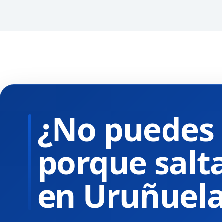
¿No puedes u
porque salta
en Uruñuel