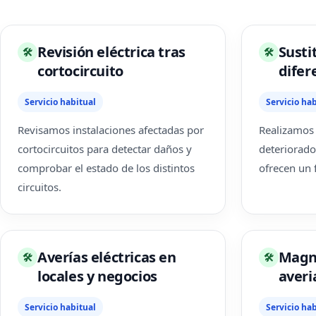
Revisión eléctrica tras
Susti
🛠
🛠
cortocircuito
difer
Servicio habitual
Servicio hab
Revisamos instalaciones afectadas por
Realizamos 
cortocircuitos para detectar daños y
deteriorado
comprobar el estado de los distintos
ofrecen un 
circuitos.
Averías eléctricas en
Magn
🛠
🛠
locales y negocios
averi
Servicio habitual
Servicio hab