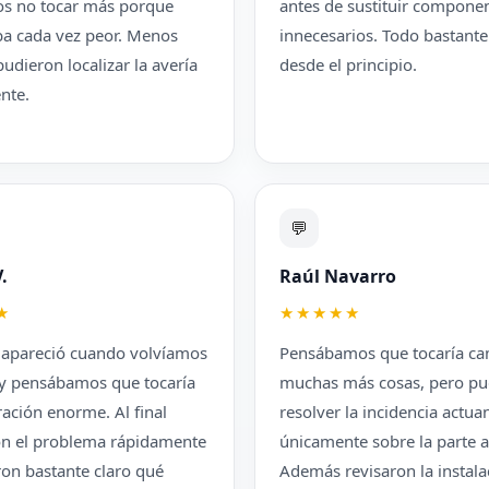
os no tocar más porque
antes de sustituir compone
ba cada vez peor. Menos
innecesarios. Todo bastante
udieron localizar la avería
desde el principio.
nte.
💬
.
Raúl Navarro
★
★★★★★
a apareció cuando volvíamos
Pensábamos que tocaría ca
 y pensábamos que tocaría
muchas más cosas, pero pu
ación enorme. Al final
resolver la incidencia actu
ron el problema rápidamente
únicamente sobre la parte a
ron bastante claro qué
Además revisaron la instala