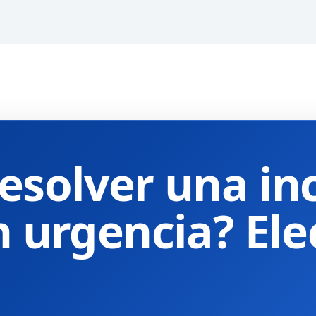
esolver una in
n urgencia? Ele