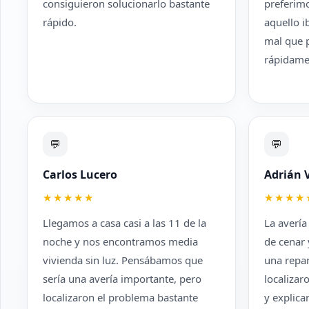
consiguieron solucionarlo bastante
preferim
rápido.
aquello i
mal que p
rápidame
💬
💬
Carlos Lucero
Adrián V
★★★★★
★★★★
Llegamos a casa casi a las 11 de la
La averí
noche y nos encontramos media
de cenar
vivienda sin luz. Pensábamos que
una repar
sería una avería importante, pero
localiza
localizaron el problema bastante
y explica