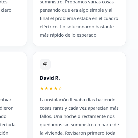
ntes
suministro. Probamos varias cosas
 claro
pensando que era algo simple y al
final el problema estaba en el cuadro
eléctrico. Lo solucionaron bastante
más rápido de lo esperado.
💬
David R.
★★★★☆
mbiar
La instalación llevaba días haciendo
dieron
cosas raras y cada vez aparecían más
ando
fallos. Una noche directamente nos
fectada.
quedamos sin suministro en parte de
ción
la vivienda. Revisaron primero toda