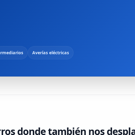
ermediarios
Averías eléctricas
rros donde también nos desp