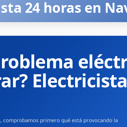
cista 24 horas en N
problema eléct
r? Electricist
da, comprobamos primero qué está provocando la