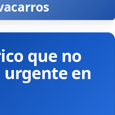
avacarros
rico que no
a urgente en