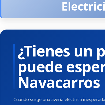
Electri
¿Tienes un 
puede espera
Navacarros
Cuando surge una avería eléctrica inespera