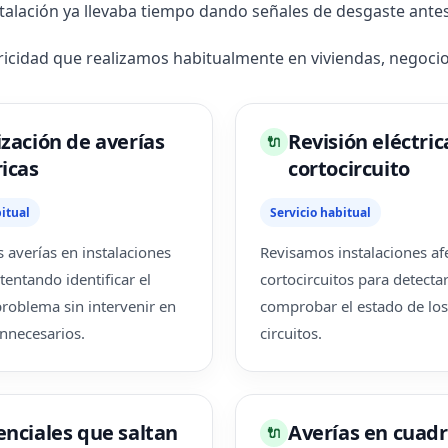
talación ya llevaba tiempo dando señales de desgaste antes 
tricidad que realizamos habitualmente en viviendas, negoc
ización de averías
Revisión eléctric
🔌
ricas
cortocircuito
itual
Servicio habitual
 averías en instalaciones
Revisamos instalaciones af
ntentando identificar el
cortocircuitos para detecta
problema sin intervenir en
comprobar el estado de los
nnecesarios.
circuitos.
enciales que saltan
Averías en cuad
🔌