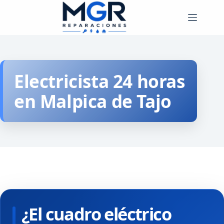
Saltar
al
contenido
Electricista 24 horas
en Malpica de Tajo
¿El cuadro eléctrico