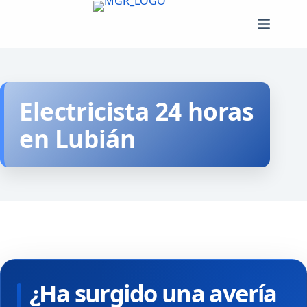
Saltar
al
contenido
Electricista 24 horas
en Lubián
¿Ha surgido una avería