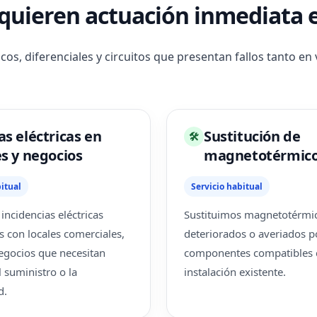
equieren actuación inmediata e
icos, diferenciales y circuitos que presentan fallos tanto 
as eléctricas en
Sustitución de
🛠
es y negocios
magnetotérmic
itual
Servicio habitual
ncidencias eléctricas
Sustituimos magnetotérmi
s con locales comerciales,
deteriorados o averiados p
negocios que necesitan
componentes compatibles 
 suministro o la
instalación existente.
d.