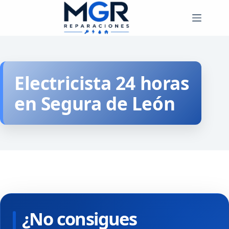
Saltar
al
contenido
Electricista 24 horas
en Segura de León
¿No consigues